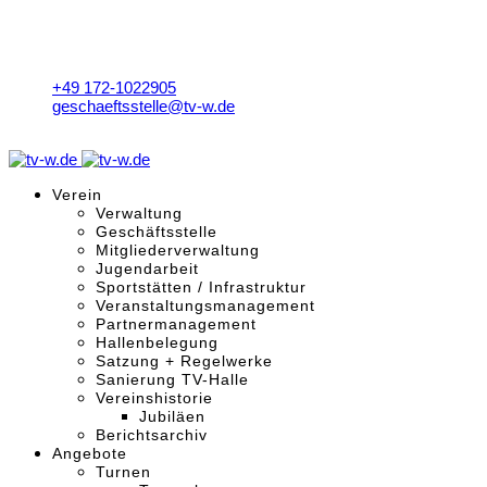
+49 172-1022905
geschaeftsstelle@tv-w.de
Mo. - Fr. 9:00 - 18:00 Uhr
Verein
Verwaltung
Geschäftsstelle
Mitgliederverwaltung
Jugendarbeit
Sportstätten / Infrastruktur
Veranstaltungsmanagement
Partnermanagement
Hallenbelegung
Satzung + Regelwerke
Sanierung TV-Halle
Vereinshistorie
Jubiläen
Berichtsarchiv
Angebote
Turnen