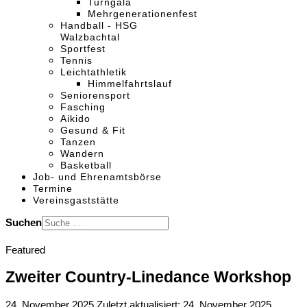
Turngala
Mehrgenerationenfest
Handball - HSG
Walzbachtal
Sportfest
Tennis
Leichtathletik
Himmelfahrtslauf
Seniorensport
Fasching
Aikido
Gesund & Fit
Tanzen
Wandern
Basketball
Job- und Ehrenamtsbörse
Termine
Vereinsgaststätte
Suchen
Featured
Zweiter Country-Linedance Workshop
24. November 2025
Zuletzt aktualisiert: 24. November 2025