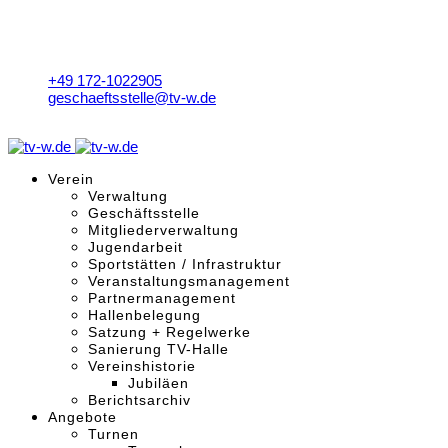
+49 172-1022905
geschaeftsstelle@tv-w.de
Mo. - Fr. 9:00 - 18:00 Uhr
Verein
Verwaltung
Geschäftsstelle
Mitgliederverwaltung
Jugendarbeit
Sportstätten / Infrastruktur
Veranstaltungsmanagement
Partnermanagement
Hallenbelegung
Satzung + Regelwerke
Sanierung TV-Halle
Vereinshistorie
Jubiläen
Berichtsarchiv
Angebote
Turnen