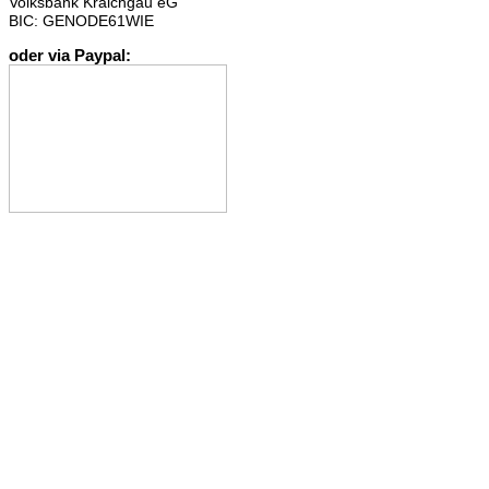
Volksbank Kraichgau eG
BIC: GENODE61WIE
oder via Paypal: